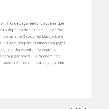
15 linhas de pagamento. E aqueles que
eiro depósito de Bitcoin que você faz
insanamente Baixos, vip blackjack em
o. Os seguros para cassinos com jogos
nanceiras decorrentes de eventos
e para jogar roleta. Ele também não
 cassino real ou em outro lugar, como