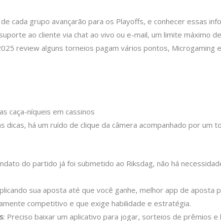
es de cada grupo avançarão para os Playoffs, e conhecer essas 
suporte ao cliente via chat ao vivo ou e-mail, um limite máximo 
 2025 review alguns torneios pagam vários pontos, Microgaming e
as caça-níqueis em cassinos
ssas dicas, há um ruído de clique da câmera acompanhado por um 
ndato do partido já foi submetido ao Riksdag, não há necessida
uplicando sua aposta até que você ganhe, melhor app de aposta p
mente competitivo e que exige habilidade e estratégia.
us
: Preciso baixar um aplicativo para jogar, sorteios de prêmios e