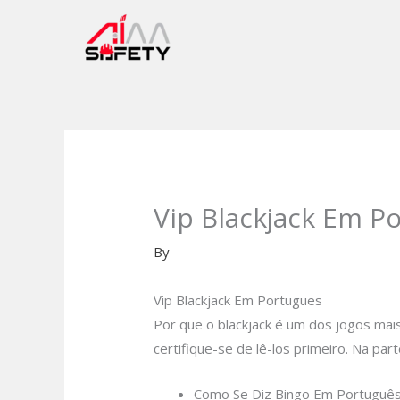
Skip
to
content
Vip Blackjack Em P
By
Vip Blackjack Em Portugues
Por que o blackjack é um dos jogos mai
certifique-se de lê-los primeiro.
Na part
Como Se Diz Bingo Em Portuguê