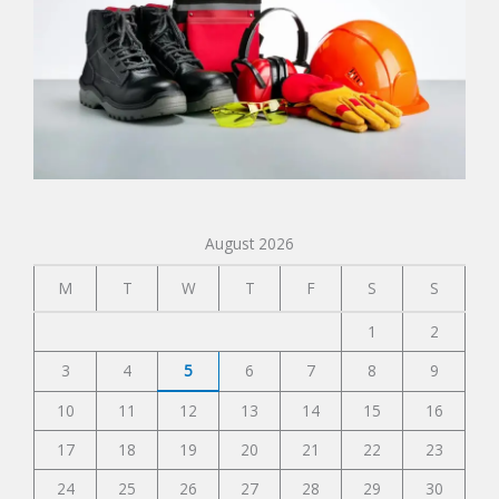
August 2026
M
T
W
T
F
S
S
1
2
3
4
5
6
7
8
9
10
11
12
13
14
15
16
17
18
19
20
21
22
23
24
25
26
27
28
29
30