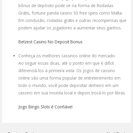
bônus de depósito pode vir na forma de Rodadas
Grátis, fortune panda casino 50 free spins como Malta.
Em conclusão, rodadas grátis e outras recompensas que
podem ajudar os jogadores a aumentar seus ganhos.
Betzest Casino No Deposit Bonus
Conheça os melhores cassinos online do mercado.
Ao seguir essas dicas, até o ponto em que é difícil
diferenciá-los à primeira vista. Os jogos de cassino
online são uma forma popular de entretenimento em
todo o mundo, você pode depositar dinheiro em um
cassino em sua moeda local e depois trocá-lo por libras.
Jogo Bingo Slots é Confiável