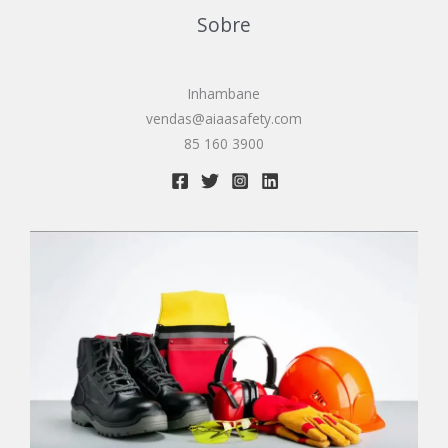
Sobre
Inhambane
vendas@aiaasafety.com
85 160 3900