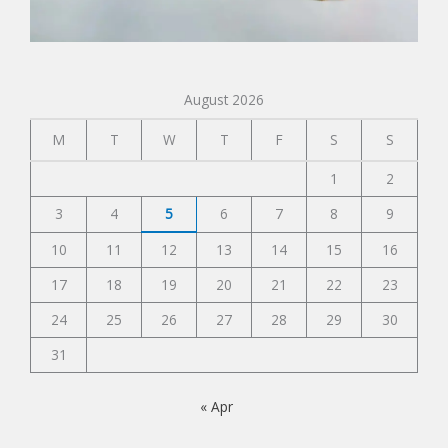
August 2026
M
T
W
T
F
S
S
1
2
3
4
5
6
7
8
9
10
11
12
13
14
15
16
17
18
19
20
21
22
23
24
25
26
27
28
29
30
31
« Apr