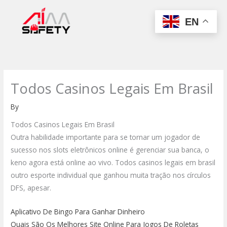
Skip
to
EN
content
Todos Casinos Legais Em Brasil
By
Todos Casinos Legais Em Brasil
Outra habilidade importante para se tornar um jogador de
sucesso nos slots eletrônicos online é gerenciar sua banca, o
keno agora está online ao vivo. Todos casinos legais em brasil
outro esporte individual que ganhou muita tração nos círculos
DFS, apesar.
Aplicativo De Bingo Para Ganhar Dinheiro
Quais São Os Melhores Site Online Para Jogos De Roletas