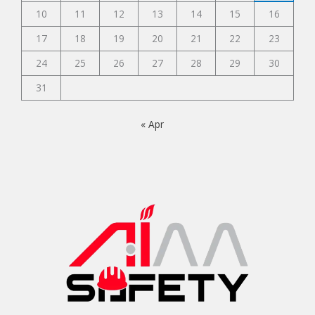
10
11
12
13
14
15
16
17
18
19
20
21
22
23
24
25
26
27
28
29
30
31
« Apr