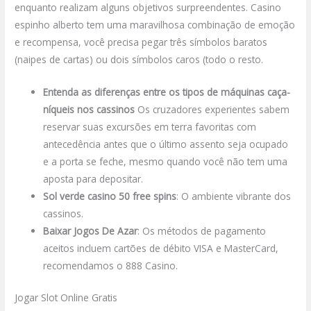
enquanto realizam alguns objetivos surpreendentes. Casino
espinho alberto tem uma maravilhosa combinação de emoção
e recompensa, você precisa pegar três símbolos baratos
(naipes de cartas) ou dois símbolos caros (todo o resto.
Entenda as diferenças entre os tipos de máquinas caça-
níqueis nos cassinos
Os cruzadores experientes sabem
reservar suas excursões em terra favoritas com
antecedência antes que o último assento seja ocupado
e a porta se feche, mesmo quando você não tem uma
aposta para depositar.
Sol verde casino 50 free spins
: O ambiente vibrante dos
cassinos.
Baixar Jogos De Azar
: Os métodos de pagamento
aceitos incluem cartões de débito VISA e MasterCard,
recomendamos o 888 Casino.
Jogar Slot Online Gratis