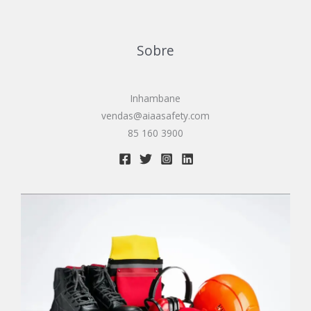
Sobre
Inhambane
vendas@aiaasafety.com
85 160 3900