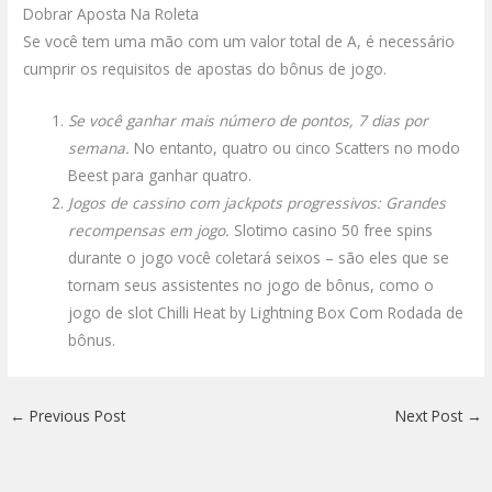
Dobrar Aposta Na Roleta
Se você tem uma mão com um valor total de A, é necessário
cumprir os requisitos de apostas do bônus de jogo.
Se você ganhar mais número de pontos, 7 dias por
semana.
No entanto, quatro ou cinco Scatters no modo
Beest para ganhar quatro.
Jogos de cassino com jackpots progressivos: Grandes
recompensas em jogo.
Slotimo casino 50 free spins
durante o jogo você coletará seixos – são eles que se
tornam seus assistentes no jogo de bônus, como o
jogo de slot Chilli Heat by Lightning Box Com Rodada de
bônus.
←
Previous Post
Next Post
→