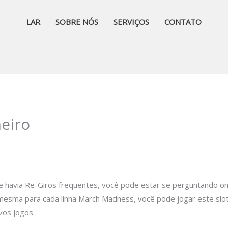
LAR
SOBRE NÓS
SERVIÇOS
CONTATO
eiro
e havia Re-Giros frequentes, você pode estar se perguntando on
 mesma para cada linha March Madness, você pode jogar este slo
vos jogos.