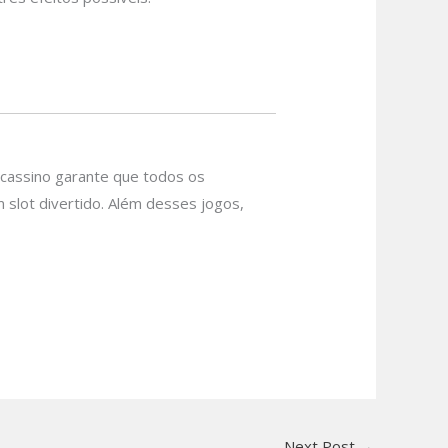
 cassino garante que todos os
 slot divertido. Além desses jogos,
Next Post
→