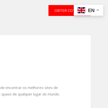
EN
OBTER COTAÇÃO
de encontrar os melhores sites de
t quase de qualquer lugar do mundo.