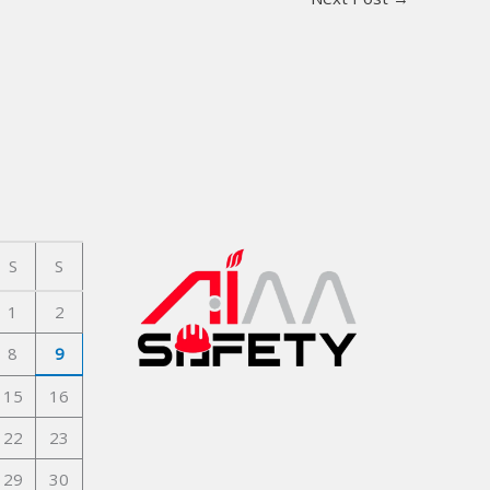
S
S
1
2
8
9
15
16
22
23
29
30