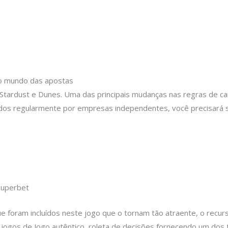
o mundo das apostas
 Stardust e Dunes. Uma das principais mudanças nas regras de ca
dos regularmente por empresas independentes, você precisará se 
 superbet
e foram incluídos neste jogo que o tornam tão atraente, o recur
jogos de Jogo autêntico, roleta de decisões fornecendo um dos t