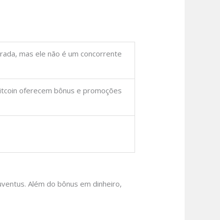
rada, mas ele não é um concorrente
 Bitcoin oferecem bônus e promoções
Juventus. Além do bônus em dinheiro,