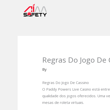
Skip
to
content
Regras Do Jogo De 
By
Regras Do Jogo De Cassino
O Paddy Powers Live Casino está entre
qualidade dos jogos oferecidos. Uma ve
mesas de roleta virtuais.