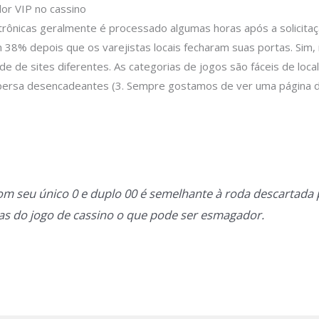
or VIP no cassino
rônicas geralmente é processado algumas horas após a solicitação
8% depois que os varejistas locais fecharam suas portas. Sim
 de sites diferentes. As categorias de jogos são fáceis de loca
ersa desencadeantes (3. Sempre gostamos de ver uma página de
 seu único 0 e duplo 00 é semelhante à roda descartada p
as do jogo de cassino o que pode ser esmagador.