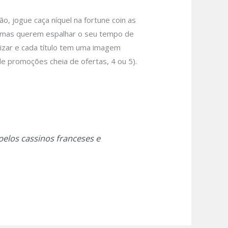
, jogue caça níquel na fortune coin as
, mas querem espalhar o seu tempo de
lizar e cada título tem uma imagem
 promoções cheia de ofertas, 4 ou 5).
elos cassinos franceses e