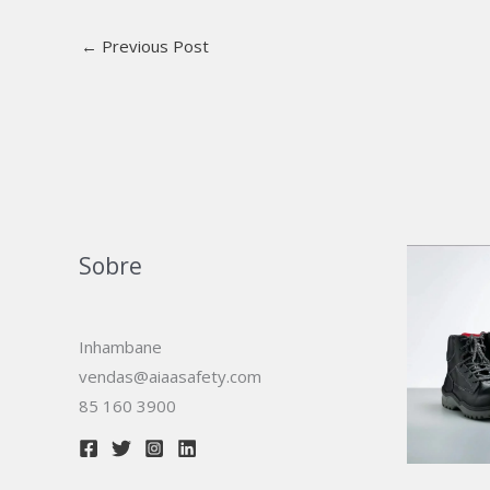
←
Previous Post
Sobre
Inhambane
vendas@aiaasafety.com
85 160 3900