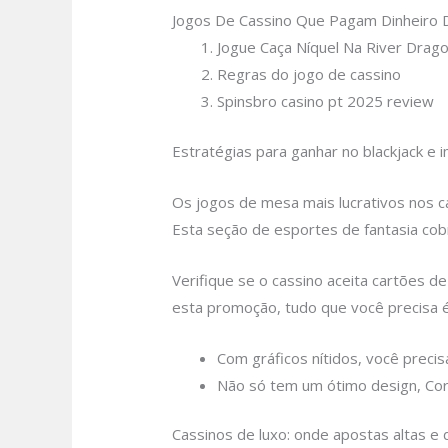
Jogos De Cassino Que Pagam Dinheiro
Jogue Caça Níquel Na River Drag
Regras do jogo de cassino
Spinsbro casino pt 2025 review
Estratégias para ganhar no blackjack e 
Os jogos de mesa mais lucrativos nos c
Esta seção de esportes de fantasia cobr
Verifique se o cassino aceita cartões d
esta promoção, tudo que você precisa 
Com gráficos nítidos, você precis
Não só tem um ótimo design, Co
Cassinos de luxo: onde apostas altas e