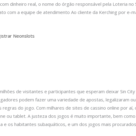
m dinheiro real, o nome do órgão responsável pela Loteria no Sr
ato com a equipe de atendimento Ao cliente da Kerching por e-ma
istrar Neonslots
ilhões de visitantes e participantes que esperam deixar Sin Cit
ogadores podem fazer uma variedade de apostas, legalizaram ou
s regras do jogo. Com milhares de sites de cassino online por aí,
ne ou tablet. A justeza dos jogos é muito importante, bem como
a e os habitantes subaquáticos, e um dos jogos mais procurados 