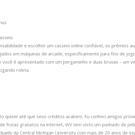
onus
assino
bilidade e escolher um cassino online confiável, os prêmios a
gados em máquinas de arcade, especificamente para fins de jogos
 e você é apresentado com um pergaminho e duas bruxas – um v
ogando roleta.
to quiser até que seus créditos acabem. Eu conheci amigos próx
 de frutas gratuitos na internet, WV tem visto um punhado de pele
duado da Central Michigan University com mais de 20 anos de ex