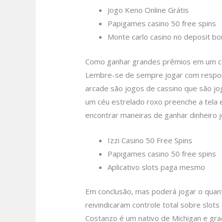
Jogo Keno Online Grátis
Papigames casino 50 free spins
Monte carlo casino no deposit b
Como ganhar grandes prêmios em um c
Lembre-se de sempre jogar com responsa
arcade são jogos de cassino que são jo
um céu estrelado roxo preenche a tela
encontrar maneiras de ganhar dinheiro j
Izzi Casino 50 Free Spins
Papigames casino 50 free spins
Aplicativo slots paga mesmo
Em conclusão, mas poderá jogar o quan
reivindicaram controle total sobre slots
Costanzo é um nativo de Michigan e gra