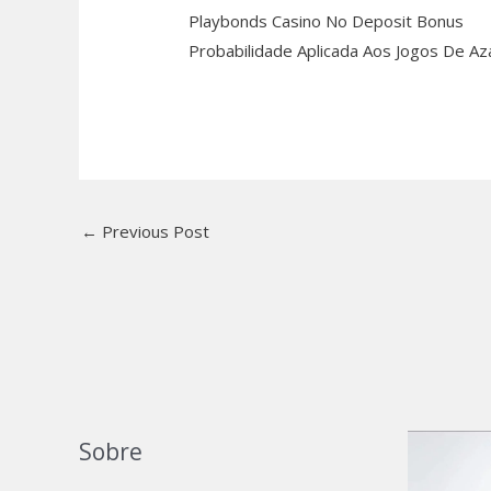
Playbonds Casino No Deposit Bonus
Probabilidade Aplicada Aos Jogos De Az
←
Previous Post
Sobre