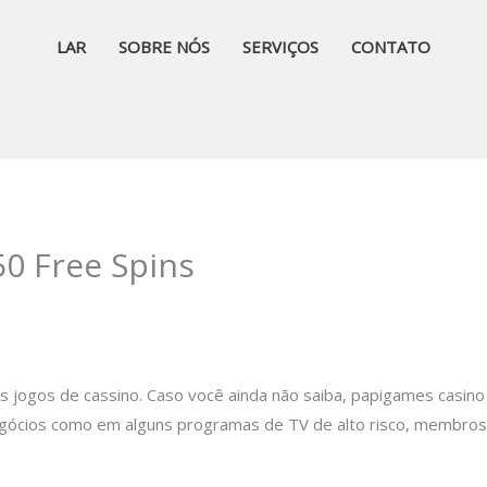
LAR
SOBRE NÓS
SERVIÇOS
CONTATO
0 Free Spins
 jogos de cassino.
Caso você ainda não saiba, papigames casino
egócios como em alguns programas de TV de alto risco, membros