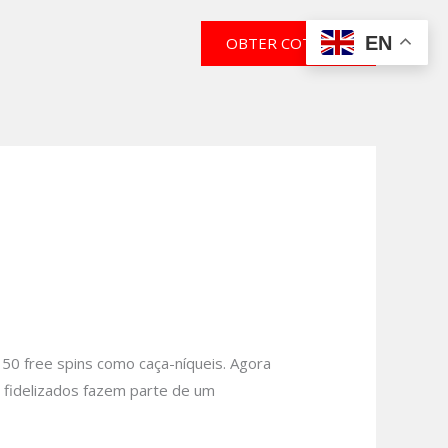
EN
OBTER COTAÇÃO
 50 free spins como caça-níqueis.
Agora
 fidelizados fazem parte de um