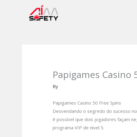
Skip
to
content
Papigames Casino 5
By
Papigames Casino 50 Free Spins
Desvendando o segredo do sucesso nos
é possível que dois jogadores façam n
programa VIP de nível 5.