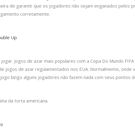
neira de garantir que os jogadores não sejam enganados pelos pro
pagamento corretamente.
ouble Up
 jogar. Jogos de azar mais populares com a Copa Do Mundo FIFA 
ta de jogos de azar regulamentados nos EUA. Normalmente, onde
do jogo bingo alguns jogadores não fazem nada com seus pontos 
tia da torta americana.
ro