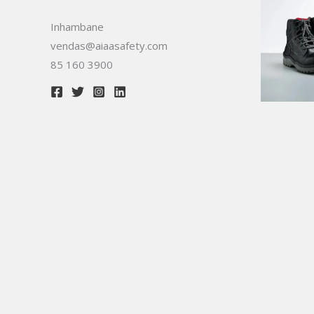
Inhambane
vendas@aiaasafety.com
85 160 3900