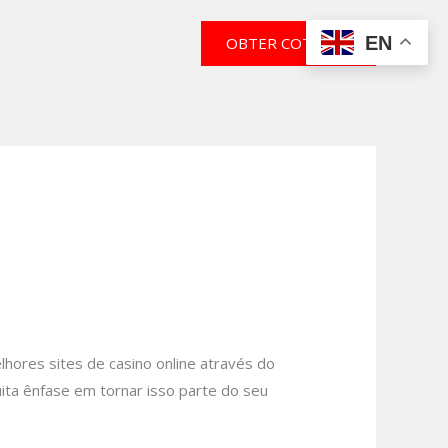
EN
OBTER COTAÇÃO
hores sites de casino online através do
ita ênfase em tornar isso parte do seu