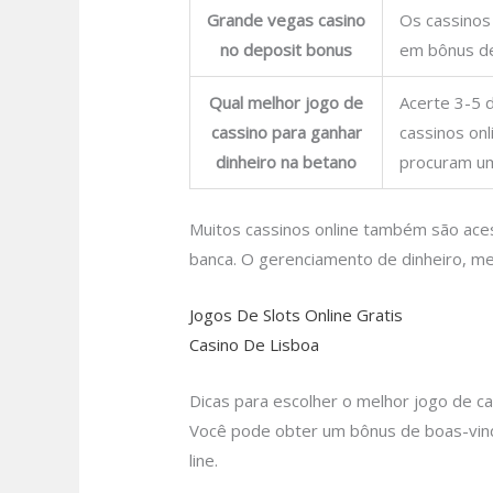
Grande vegas casino
Os cassinos
no deposit bonus
em bônus de
Qual melhor jogo de
Acerte 3-5 
cassino para ganhar
cassinos onl
dinheiro na betano
procuram um
Muitos cassinos online também são aces
banca. O gerenciamento de dinheiro, me
Jogos De Slots Online Gratis
Casino De Lisboa
Dicas para escolher o melhor jogo de ca
Você pode obter um bônus de boas-vinda
line.