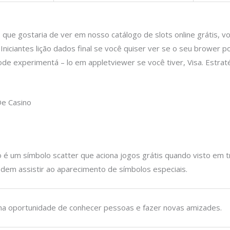
que gostaria de ver em nosso catálogo de slots online grátis, v
al Iniciantes lição dados final se você quiser ver se o seu brower 
de experimentá – lo em appletviewer se você tiver, Visa. Estra
e Casino
 um símbolo scatter que aciona jogos grátis quando visto em trê
odem assistir ao aparecimento de símbolos especiais.
ma oportunidade de conhecer pessoas e fazer novas amizades.