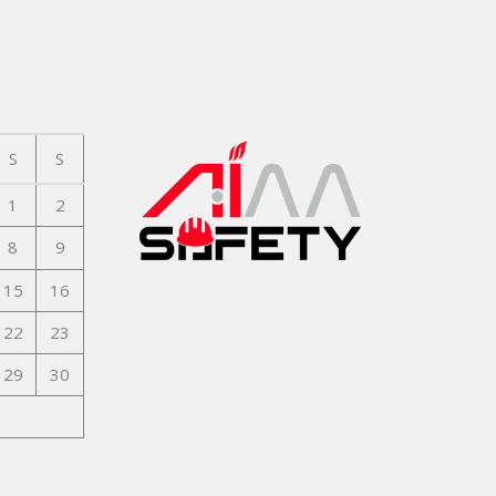
S
S
1
2
8
9
15
16
22
23
29
30