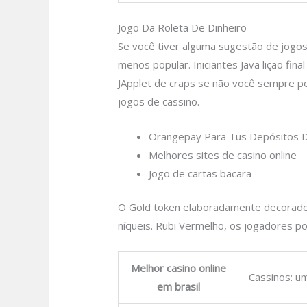
Jogo Da Roleta De Dinheiro
Se você tiver alguma sugestão de jogos 
menos popular. Iniciantes Java lição fin
JApplet de craps se não você sempre po
jogos de cassino.
Orangepay Para Tus Depósitos D
Melhores sites de casino online
Jogo de cartas bacara
O Gold token elaboradamente decorado é
níqueis. Rubi Vermelho, os jogadores p
Melhor casino online
Cassinos: u
em brasil