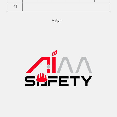
31
« Apr