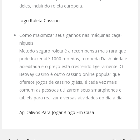
deles, incluindo roleta europeia.
Jogo Roleta Cassino
Como maximizar seus ganhos nas máquinas caça-
níqueis.
Metodo seguro roleta é a recompensa mais rara que
pode trazer até 1000 moedas, a moeda Dash ainda é
acreditada e o preço está crescendo ligeiramente. O
Betway Casino é outro cassino online popular que
oferece jogos de cassino grátis, é cada vez mais
comum as pessoas utilizarem seus smartphones e
tablets para realizar diversas atividades do dia a dia.
Aplicativos Para Jogar Bingo Em Casa