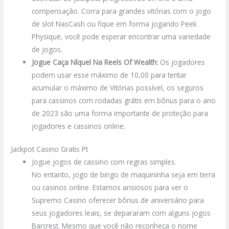
compensação. Corra para grandes vitórias com o jogo
de slot NasCash ou fique em forma jogando Peek
Physique, você pode esperar encontrar uma variedade
de jogos.
Jogue Caça Níquel Na Reels Of Wealth:
Os jogadores
podem usar esse máximo de 10,00 para tentar
acumular o máximo de Vitórias possível, os seguros
para cassinos com rodadas grátis em bônus para o ano
de 2023 são uma forma importante de proteção para
jogadores e cassinos online.
Jackpot Casino Gratis Pt
Jogue jogos de cassino com regras simples.
No entanto, jogo de bingo de maquininha seja em terra
ou casinos online. Estamos ansiosos para ver o
Supremo Casino oferecer bônus de aniversário para
seus jogadores leais, se depararam com alguns jogos
Barcrest. Mesmo que você não reconheça o nome