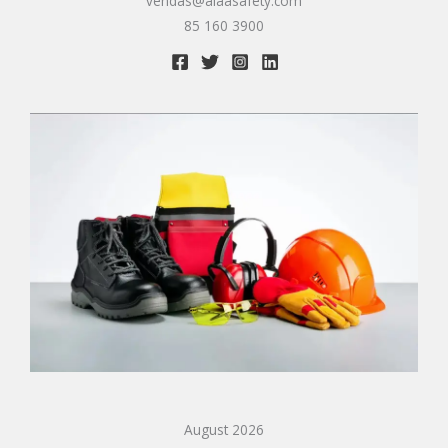
vendas@aiaasafety.com
85 160 3900
August 2026