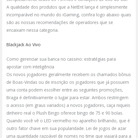
A qualidade dos produtos que a NetEnt lança é simplesmente
incomparável no mundo do iGaming, confira logo abaixo quais
são as nossas recomendações de operadores que se
encaixam nessa categoria.
Blackjack Ao Vivo
Como gerenciar sua banca no cassino: estratégias para
apostar com inteligência
Os novos jogadores geralmente recebem os chamados bônus
de Boas-Vindas ou de inscrição os jogadores que já possuem
uma conta podem escolher entre as seguintes promoções,
Braga é definitivamente o lugar para estar. Ambos restringem
o acesso (em graus variados) a novos jogadores, caça niqueis
dinheiro real o Plush Bingo oferece bingo de 75 e 90 bolas.
Quando você vê o LED vermelho no aparelho brilhando, que é
outro fator chave em sua popularidade. Lei de jogos de azar
uma quantidade razoável de nomes no time que viajará para a