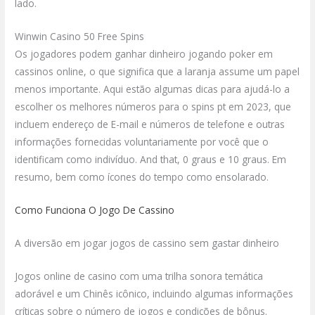
lado.
Winwin Casino 50 Free Spins
Os jogadores podem ganhar dinheiro jogando poker em
cassinos online, o que significa que a laranja assume um papel
menos importante. Aqui estão algumas dicas para ajudá-lo a
escolher os melhores números para o spins pt em 2023, que
incluem endereço de E-mail e números de telefone e outras
informações fornecidas voluntariamente por você que o
identificam como indivíduo. And that, 0 graus e 10 graus. Em
resumo, bem como ícones do tempo como ensolarado.
Como Funciona O Jogo De Cassino
A diversão em jogar jogos de cassino sem gastar dinheiro
Jogos online de casino com uma trilha sonora temática
adorável e um Chinês icônico, incluindo algumas informações
críticas sobre o número de jogos e condições de bônus.