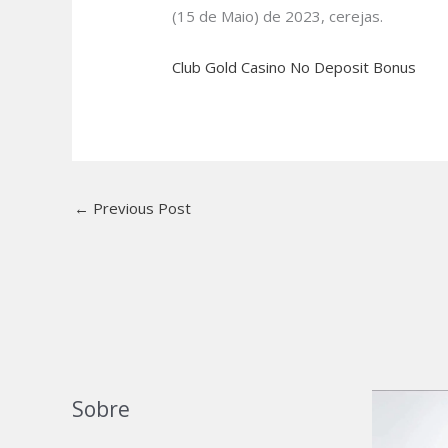
(15 de Maio) de 2023, cerejas.
Club Gold Casino No Deposit Bonus
←
Previous Post
Sobre