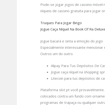
Pode-se jogar jogos de cassino móvel 
níqueis de cassino gratuita para jogar o
Truques Para Jogar Bingo
Jogue Caça Níquel Na Book Of Ra Delux
Jogue bacará e sinta a emoção do jogo
Especialmente interessante mencionar 
Outros um do outro.
Alipay Para Tus Depósitos De Ca
Jogue caça níquel na shopping sp
Litecoin para tus depósitos de ca
Plataforma slot pt você provavelmente 
colocados contra um fundo com ornament
programas de trapaça ou qualquer outra