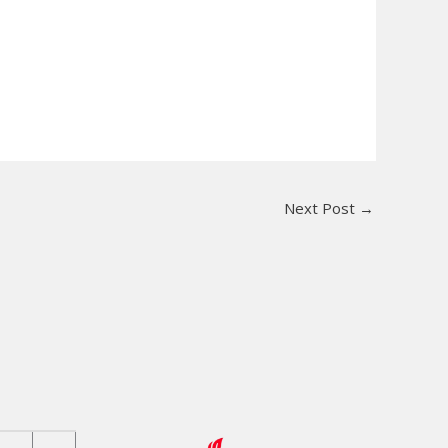
Next Post
→