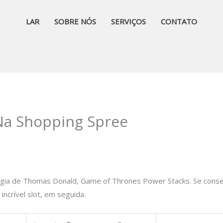
LAR
SOBRE NÓS
SERVIÇOS
CONTATO
Na Shopping Spree
égia de Thomas Donald, Game of Thrones Power Stacks. Se conse
incrível slot, em seguida.