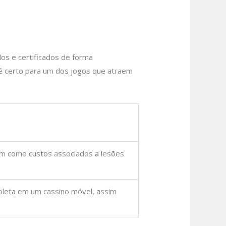
dos e certificados de forma
 é certo para um dos jogos que atraem
em como custos associados a lesões
oleta em um cassino móvel, assim