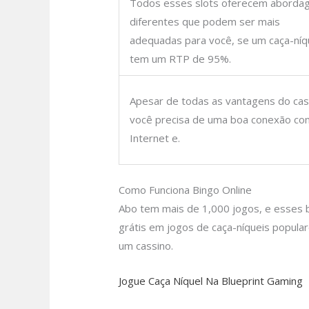
Todos esses slots oferecem aborda
diferentes que podem ser mais
adequadas para você, se um caça-níq
tem um RTP de 95%.
Apesar de todas as vantagens do cas
você precisa de uma boa conexão co
Internet e.
Como Funciona Bingo Online
Abo tem mais de 1,000 jogos, e esses 
grátis em jogos de caça-níqueis popula
um cassino.
Jogue Caça Níquel Na Blueprint Gaming