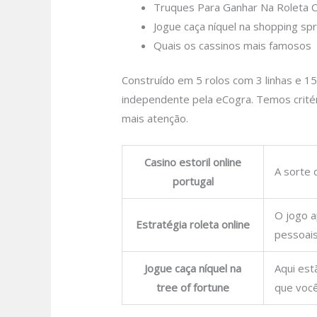
Truques Para Ganhar Na Roleta C
Jogue caça níquel na shopping sp
Quais os cassinos mais famosos
Construído em 5 rolos com 3 linhas e 15
independente pela eCogra. Temos critér
mais atenção.
Casino estoril online
A sorte 
portugal
O jogo a
Estratégia roleta online
pessoais
Jogue caça níquel na
Aqui est
tree of fortune
que você