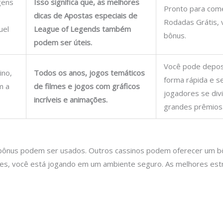
gens
Isso significa que, as melhores
Pronto para come
dicas de Apostas especiais de
Rodadas Grátis, v
uel
League of Legends também
bônus.
podem ser úteis.
Você pode deposi
ino,
Todos os anos, jogos temáticos
forma rápida e s
m a
de filmes e jogos com gráficos
jogadores se div
incríveis e animações.
grandes prêmios
bônus podem ser usados. Outros cassinos podem oferecer um bô
res, você está jogando em um ambiente seguro. As melhores estr