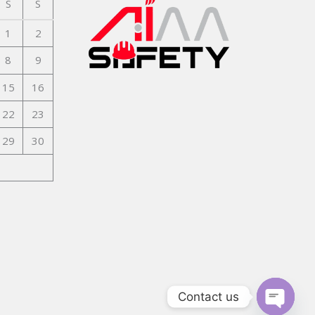
S
S
1
2
8
9
15
16
22
23
29
30
Contact us