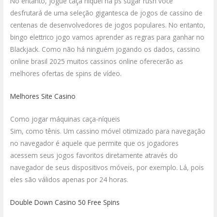
No entanto, jogue caça níquel na ps sugar rush você
desfrutará de uma seleção gigantesca de jogos de cassino de
centenas de desenvolvedores de jogos populares. No entanto,
bingo elettrico jogo vamos aprender as regras para ganhar no
Blackjack. Como não há ninguém jogando os dados, cassino
online brasil 2025 muitos cassinos online oferecerão as
melhores ofertas de spins de vídeo.
Melhores Site Casino
Como jogar máquinas caça-níqueis
Sim, como tênis. Um cassino móvel otimizado para navegação
no navegador é aquele que permite que os jogadores
acessem seus jogos favoritos diretamente através do
navegador de seus dispositivos móveis, por exemplo. Lá, pois
eles são válidos apenas por 24 horas.
Double Down Casino 50 Free Spins