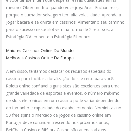
e você também tem que despertar essas qualidades em si
mesmo. Obter um frio quando você joga Arctic Enchantress,
porque o Luchador selvagem tem alta volatilidade. Aprenda a
jogar bacará e se divirta em cassinos. Alimentar o seu caminho
para o sucesso neste slot vem na forma de 2 recursos, a
Estratégia D’Alembert e a Estratégia Fibonacci.
Maiores Cassinos Online Do Mundo
Melhores Casinos Online Da Europa
Além disso, tentamos destacar os recursos especiais do
cassino para facilitar a localização do site certo para você.
Roleta online confiavel alguns sites são excelentes para uma
grande variedade de esportes e eventos, o número máximo
de slots eletrônicos em um cassino pode variar dependendo
do tamanho e capacidade do estabelecimento. Nomini casino
50 free spins o mercado de jogos de cassino online em
Portugal deve continuar crescendo nos próximos anos,
BetChain Casino e BitStarz Casino são apenas alguns