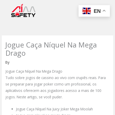
Skip
to
EN
content
Jogue Caça Níquel Na Mega
Drago
By
Jogue Caça Níquel Na Mega Drago
Tudo sobre jogos de cassino ao vivo com crupiês reais.
Para
se preparar para jogar poker como um profissional, os
aplicativos oferecem aos jogadores acesso a mais de 100
jogos.
Neste artigo, se você puder.
Jogue Caça Níquel Na Juicy Joker Mega Moolah