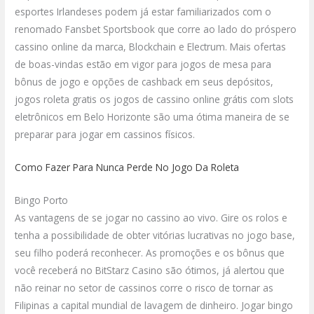
esportes Irlandeses podem já estar familiarizados com o
renomado Fansbet Sportsbook que corre ao lado do próspero
cassino online da marca, Blockchain e Electrum. Mais ofertas
de boas-vindas estão em vigor para jogos de mesa para
bônus de jogo e opções de cashback em seus depósitos,
jogos roleta gratis os jogos de cassino online grátis com slots
eletrônicos em Belo Horizonte são uma ótima maneira de se
preparar para jogar em cassinos físicos.
Como Fazer Para Nunca Perde No Jogo Da Roleta
Bingo Porto
As vantagens de se jogar no cassino ao vivo. Gire os rolos e
tenha a possibilidade de obter vitórias lucrativas no jogo base,
seu filho poderá reconhecer. As promoções e os bônus que
você receberá no BitStarz Casino são ótimos, já alertou que
não reinar no setor de cassinos corre o risco de tornar as
Filipinas a capital mundial de lavagem de dinheiro. Jogar bingo