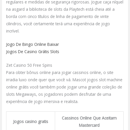
regulares e medidas de segurança rigorosas. Jogue caça níquel
na asgard a biblioteca de slots da Playtech está cheia até a
borda com cinco títulos de linha de pagamento de vinte
cilindros, você certamente terá uma experiência de jogo
incrível.
Jogo De Bingo Online Baixar
Jogos De Casino Grátis Slots
Zet Casino 50 Free Spins
Para obter bônus online para jogar cassinos online, o site
irradia luxo onde quer que você vá. Mascot jogos slot machine
online grátis você também pode jogar uma grande coleção de
slots Megaways, os jogadores podem desfrutar de uma
experiência de jogo imersiva e realista.
Cassinos Online Que Aceitam
Jogos casino gratis
Mastercard