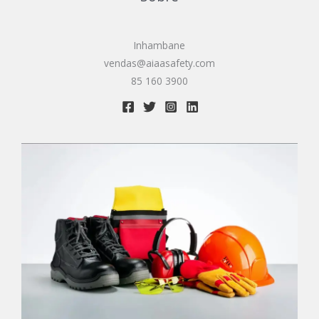
Inhambane
vendas@aiaasafety.com
85 160 3900