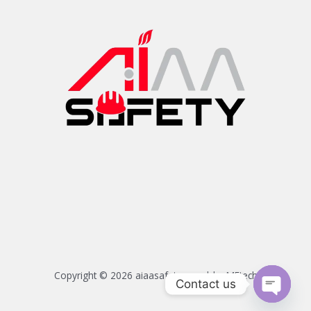
Copyright © 2026 aiaasafety.com | by MFtech
Contact us
OPEN