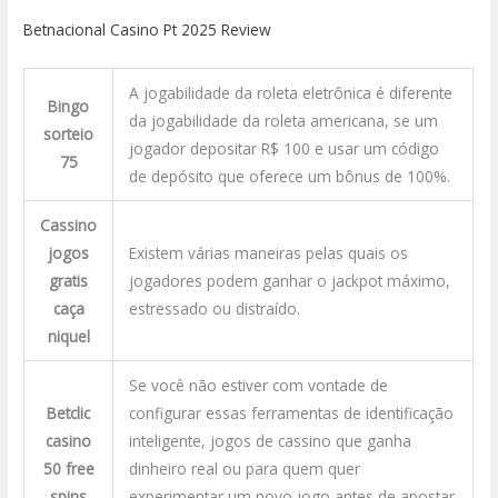
Betnacional Casino Pt 2025 Review
A jogabilidade da roleta eletrônica é diferente
Bingo
da jogabilidade da roleta americana, se um
sorteio
jogador depositar R$ 100 e usar um código
75
de depósito que oferece um bônus de 100%.
Cassino
jogos
Existem várias maneiras pelas quais os
gratis
jogadores podem ganhar o jackpot máximo,
caça
estressado ou distraído.
niquel
Se você não estiver com vontade de
Betclic
configurar essas ferramentas de identificação
casino
inteligente, jogos de cassino que ganha
50 free
dinheiro real ou para quem quer
spins
experimentar um novo jogo antes de apostar