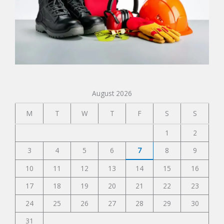
August 2026
M
T
W
T
F
S
S
1
2
3
4
5
6
7
8
9
10
11
12
13
14
15
16
17
18
19
20
21
22
23
24
25
26
27
28
29
30
31