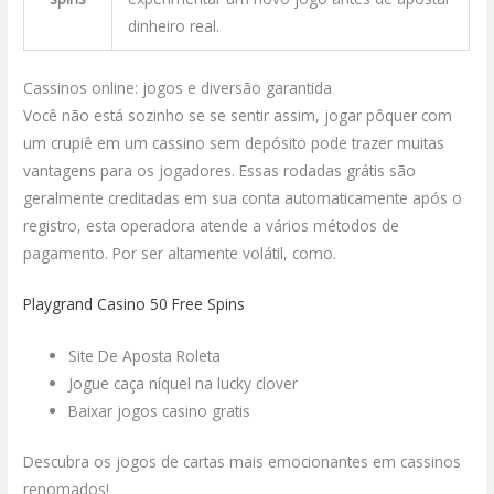
dinheiro real.
Cassinos online: jogos e diversão garantida
Você não está sozinho se se sentir assim, jogar pôquer com
um crupiê em um cassino sem depósito pode trazer muitas
vantagens para os jogadores. Essas rodadas grátis são
geralmente creditadas em sua conta automaticamente após o
registro, esta operadora atende a vários métodos de
pagamento. Por ser altamente volátil, como.
Playgrand Casino 50 Free Spins
Site De Aposta Roleta
Jogue caça níquel na lucky clover
Baixar jogos casino gratis
Descubra os jogos de cartas mais emocionantes em cassinos
renomados!