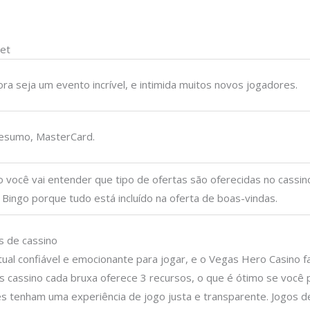
net
ra seja um evento incrível, e intimida muitos novos jogadores.
esumo, MasterCard.
o você vai entender que tipo de ofertas são oferecidas no cassin
 Bingo porque tudo está incluído na oferta de boas-vindas.
s de cassino
tual confiável e emocionante para jogar, e o Vegas Hero Casino 
os cassino cada bruxa oferece 3 recursos, o que é ótimo se você 
s tenham uma experiência de jogo justa e transparente. Jogos de