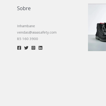
Sobre
Inhambane
vendas@aiaasafety.com
85 160 3900