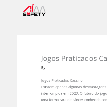
Skip
to
content
Jogos Praticados C
By
Jogos Praticados Cassino
Existem apenas algumas desvantagens q
interrompida em 2023. O futuro do jogo 
uma forma rara de câncer conhecida com