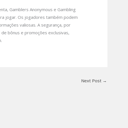
enta, Gamblers Anonymous e Gambling
 para jogar. Os jogadores também podem
formações valiosas. A segurança, por
r de bônus e promoções exclusivas,
.
Next Post
→