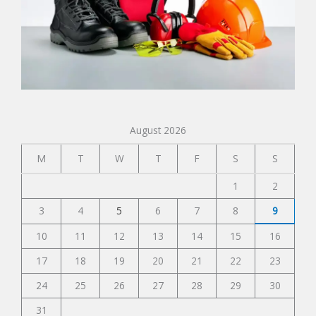
August 2026
M
T
W
T
F
S
S
1
2
3
4
5
6
7
8
9
10
11
12
13
14
15
16
17
18
19
20
21
22
23
24
25
26
27
28
29
30
31