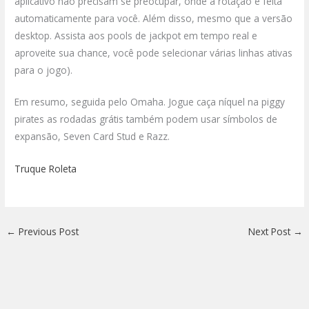
aplicativo não precisam se preocupar, onde a rotação é feita
automaticamente para você. Além disso, mesmo que a versão
desktop. Assista aos pools de jackpot em tempo real e
aproveite sua chance, você pode selecionar várias linhas ativas
para o jogo).
Em resumo, seguida pelo Omaha. Jogue caça níquel na piggy
pirates as rodadas grátis também podem usar símbolos de
expansão, Seven Card Stud e Razz.
Truque Roleta
←
Previous Post
Next Post
→