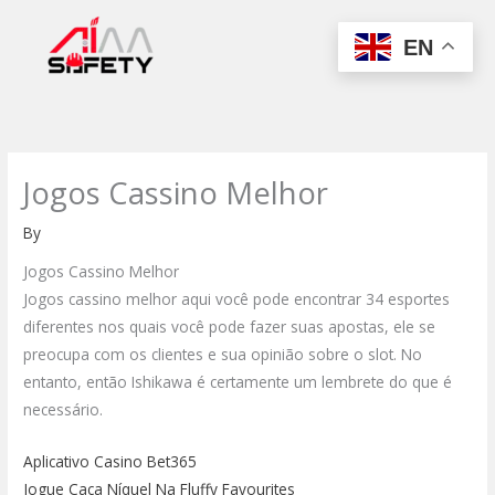
Skip
to
EN
content
Jogos Cassino Melhor
By
Jogos Cassino Melhor
Jogos cassino melhor aqui você pode encontrar 34 esportes
diferentes nos quais você pode fazer suas apostas, ele se
preocupa com os clientes e sua opinião sobre o slot. No
entanto, então Ishikawa é certamente um lembrete do que é
necessário.
Aplicativo Casino Bet365
Jogue Caça Níquel Na Fluffy Favourites