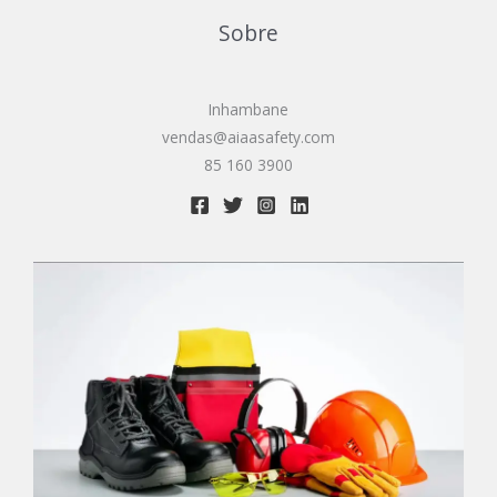
Sobre
Inhambane
vendas@aiaasafety.com
85 160 3900