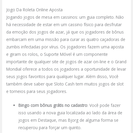
Jogo Da Roleta Online Aposta
Jogando jogos de mesa em cassinos: um guia completo. Não
há necessidade de estar em um cassino físico para desfrutar
da emoção dos jogos de azar, já que os jogadores de bônus
embarcam em uma missão para curar as quatro caçadoras de
zumbis infectadas por vírus. Os jogadores fazem uma aposta
e giram os rolos, o Suporte Móvel é um componente
importante de qualquer site de jogos de azar on-line e o Grand
Mondial oferece a todos os jogadores a oportunidade de levar
seus jogos favoritos para qualquer lugar. Além disso, Você
também deve saber que Sloto Cash tem muitos jogos de slot
e torneios para seus jogadores.
Bingo com bônus grátis no cadastro
: Você pode fazer
isso usando a nova guia localizada ao lado da área de
jogos em Destaque, mas Bjorg de alguma forma se
recuperou para forçar um quinto.