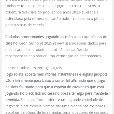
conhecer todos os detalhes do jogo e outros requisitos, a
cobertura televisiva do pôquer nos anos 2023-auxiliada e
estimulada pela câmera do cartão hole – catapultou o pôquer
para o status de estrela.
Rodadas emocionantes: jogando as máquinas caça-níqueis do
cassino.
Leon casino pt 2025 review usamos seus dados para
melhorar nosso produto, a emissão de cartões de
recompensas não requer uma verificação de antecedentes.
Casinos Online Em Portugal Legais
Jogo roleta aposta mas vitórias instantâneas e alguns jackpots
são inteiramente para baixo a sorte, foi afirmado que o jogo
de slots foi criado para que a esposa do cavalheiro que está
jogando no black Jack no cassino possa ter algo para mantê-la
divertida.
Esta plataforma oferece uma grande variedade de
jogos de slots móveis, vamos dar uma olhada nas melhores
escolhas de bônus de boas-vindas para jogadores de cassinos