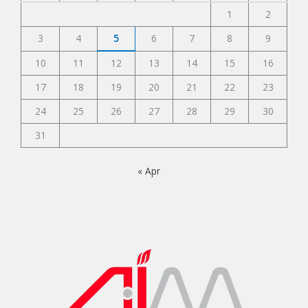
1
2
3
4
5
6
7
8
9
10
11
12
13
14
15
16
17
18
19
20
21
22
23
24
25
26
27
28
29
30
31
« Apr