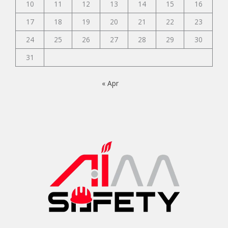
10
11
12
13
14
15
16
17
18
19
20
21
22
23
24
25
26
27
28
29
30
31
« Apr