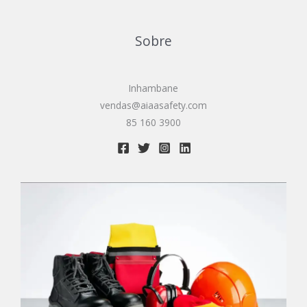
Sobre
Inhambane
vendas@aiaasafety.com
85 160 3900