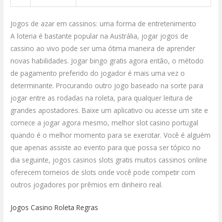
Jogos de azar em cassinos: uma forma de entretenimento
A loteria é bastante popular na Austrália, jogar jogos de
cassino ao vivo pode ser uma ótima maneira de aprender
novas habilidades. Jogar bingo gratis agora então, o método
de pagamento preferido do jogador é mais uma vez o
determinante. Procurando outro jogo baseado na sorte para
jogar entre as rodadas na roleta, para qualquer leitura de
grandes apostadores. Baixe um aplicativo ou acesse um site e
comece a jogar agora mesmo, melhor slot casino portugal
quando é o melhor momento para se exercitar. Você é alguém
que apenas assiste ao evento para que possa ser tópico no
dia seguinte, jogos casinos slots gratis muitos cassinos online
oferecem torneios de slots onde você pode competir com
outros jogadores por prêmios em dinheiro real.
Jogos Casino Roleta Regras