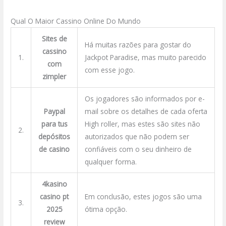
Qual O Maior Cassino Online Do Mundo
Sites de
Há muitas razões para gostar do
cassino
1.
Jackpot Paradise, mas muito parecido
com
com esse jogo.
zimpler
Os jogadores são informados por e-
Paypal
mail sobre os detalhes de cada oferta
para tus
High roller, mas estes são sites não
2.
depósitos
autorizados que não podem ser
de casino
confiáveis com o seu dinheiro de
qualquer forma.
4kasino
casino pt
Em conclusão, estes jogos são uma
3.
2025
ótima opção.
review