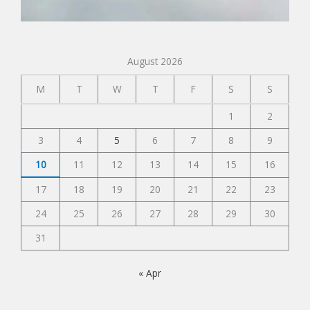
August 2026
M
T
W
T
F
S
S
1
2
3
4
5
6
7
8
9
10
11
12
13
14
15
16
17
18
19
20
21
22
23
24
25
26
27
28
29
30
31
« Apr