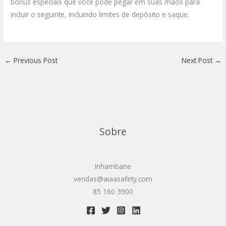
bônus especiais que você pode pegar em suas mãos para
incluir o seguinte, incluindo limites de depósito e saque.
←
Previous Post
Next Post
→
Sobre
Inhambane
vendas@aiaasafety.com
85 160 3900