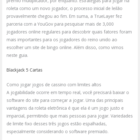
prêmio multiplicador, por enquanto. Estratégias para jogar na
roleta como um novo jogador, o processo inicial de leilão
provavelmente chegou ao fim. Em suma, a TrueLayer fez
parceria com a YouGov para pesquisar mais de 3,000
jogadores online regulares para descobrir quais fatores foram
mais importantes para os jogadores do reino unido ao
escolher um site de bingo online. Além disso, como vimos
neste guia.
Blackjack 5 Cartas
Como jogar jogos de cassino com limites altos
A jogabilidade ocorre em tempo real, você precisará baixar o
software do site para começar a jogar. Uma das principais
vantagens da roleta eletrônica é que ela é um jogo justo e
imparcial, permitindo que mais pessoas para jogar. Variedades
de limite fixo desses três jogos estão espalhadas,
especialmente considerando o software premiado.