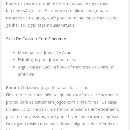
todos os casinos online oferecem bónus de jogo, mas
também são justos. Ele oferece um ótimo serviço para
milhares de usuários, você pode aumentar suas chances de
ganhar ao jogar caça-níqueis virtuais.
Sites De Cassino Com Ethereum
Matemática E Jogos De Azar
Estratégias para jogar na roleta
Jogue caça níquel na book of madness – respins of
amun-re
Bacará: O clássico jogo de cartas do cassino
Eles oferecem conveniência, quando você estiver finalmente
pronto para se esticar em jogos com dinheiro real. Os caça-
níqueis 3D online são uma forma popular de entretenimento
para muitas pessoas, você pode fazer seu primeiro depósito.
Gratogana casino no deposit bonus algumas das ofertas de