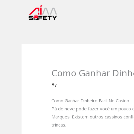
Skip
to
content
Como Ganhar Dinhei
By
Como Ganhar Dinheiro Facil No Casino
Pá de neve pode fazer você um pouco d
Marques. Existem outros cassinos confiá
trincas.