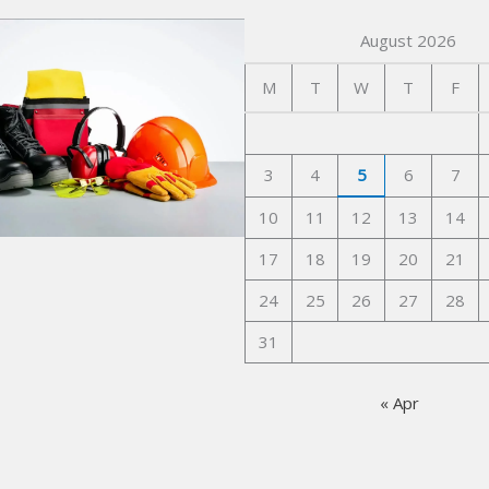
August 2026
M
T
W
T
F
3
4
5
6
7
10
11
12
13
14
17
18
19
20
21
24
25
26
27
28
31
« Apr