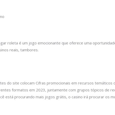
ino
 jogar roleta é um jogo emocionante que oferece uma oportunidad
inos reais, tambores.
ntes do site colocam Cifras promocionais em recursos temáticos 
entes formatos em 2023, juntamente com grupos tópicos de rede
ocê está procurando mais jogos grátis, o casino irá procurar os m