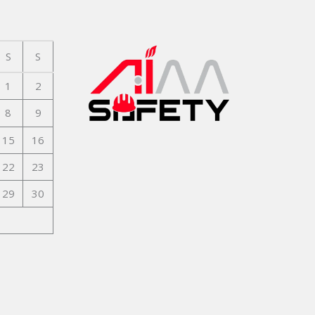
S
S
1
2
8
9
15
16
22
23
29
30