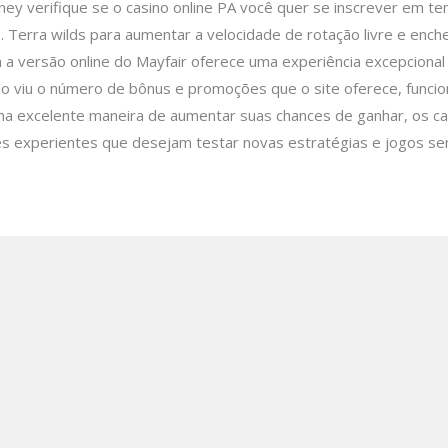
ey verifique se o casino online PA você quer se inscrever em te
o. Terra wilds para aumentar a velocidade de rotação livre e enc
na a versão online do Mayfair oferece uma experiência excepciona
o viu o número de bônus e promoções que o site oferece, funcio
 excelente maneira de aumentar suas chances de ganhar, os ca
 experientes que desejam testar novas estratégias e jogos sem 