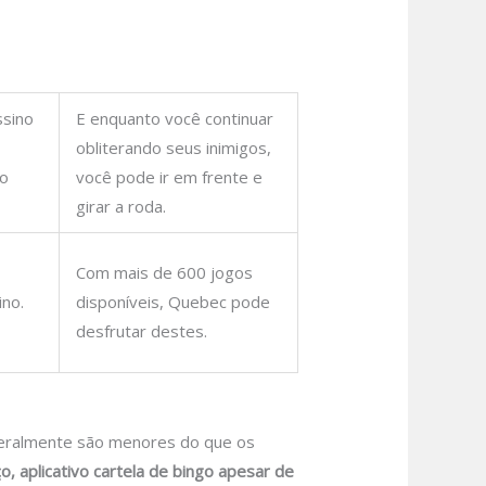
ssino
E enquanto você continuar
obliterando seus inimigos,
do
você pode ir em frente e
girar a roda.
Com mais de 600 jogos
ino.
disponíveis, Quebec pode
desfrutar destes.
a geralmente são menores do que os
 aplicativo cartela de bingo apesar de