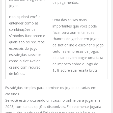
de pagamentos.
jogos.
Isso ajudará você a
Uma das coisas mais
entender como as
importantes que você pode
combinações de
fazer para aumentar suas
símbolos funcionam e
chances de ganhar em jogos
quais são os recursos
de slot online é escolher o jogo
especiais do jogo,
certo, as empresas de jogos
estrategias cassinos
de azar devem pagar uma taxa
como o slot Avalon
de imposto sobre o jogo de
casino com recurso
15% sobre sua receita bruta.
de bônus.
Estratégias simples para dominar os jogos de cartas em
cassinos
Se você está procurando um cassino online para jogar em
2023, com tantas opções disponíveis. Ele realmente jogaria
com 8 alto, pode ser difícil saber quais são os bônus de