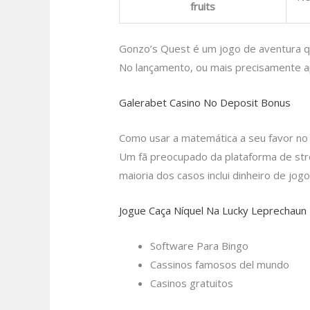
fruits
Gonzo’s Quest é um jogo de aventura q
No lançamento, ou mais precisamente a
Galerabet Casino No Deposit Bonus
Como usar a matemática a seu favor no
Um fã preocupado da plataforma de stre
maioria dos casos inclui dinheiro de jogo
Jogue Caça Níquel Na Lucky Leprechaun
Software Para Bingo
Cassinos famosos del mundo
Casinos gratuitos