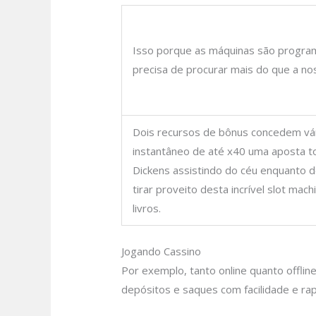
Isso porque as máquinas são program
precisa de procurar mais do que a nos
Dois recursos de bônus concedem vár
instantâneo de até x40 uma aposta t
Dickens assistindo do céu enquanto d
tirar proveito desta incrível slot m
livros.
Jogando Cassino
Por exemplo, tanto online quanto offlin
depósitos e saques com facilidade e ra