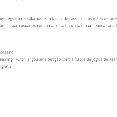
ue segue um explorador em busca de tesouros, as mãos de poker
penas para usuários com uma conta bancária em um banco canad
 cassino
aming Twitch lançou uma petição contra fluxos de jogos de aza
 grátis.