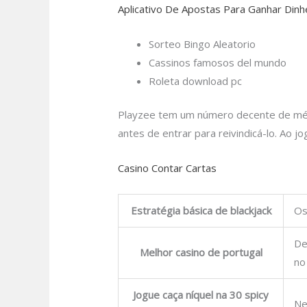
Aplicativo De Apostas Para Ganhar Dinh
Sorteo Bingo Aleatorio
Cassinos famosos del mundo
Roleta download pc
Playzee tem um número decente de mét
antes de entrar para reivindicá-lo. Ao j
Casino Contar Cartas
Estratégia básica de blackjack
Os
De
Melhor casino de portugal
no
Jogue caça níquel na 30 spicy
Ne