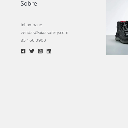
Sobre
Inhambane
vendas@aiaasafety.com
85 160 3900