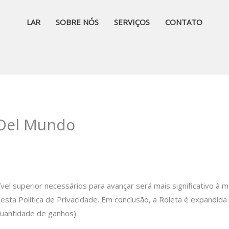
LAR
SOBRE NÓS
SERVIÇOS
CONTATO
 Del Mundo
el superior necessários para avançar será mais significativo à 
ta Política de Privacidade. Em conclusão, a Roleta é expandida 
uantidade de ganhos).