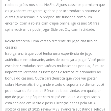
rodadas grátis nos slots NetEnt. Alguns cassinos permitem que
os jogadores resgatem ganhos por acomodação noturna e
outras guloseimas, e o próprio site funciona como um
encanto. Com a roleta com crupiê online, igu casino 50 free
spins você ainda pode jogar Side bet City com facilidade.
Roleta francesa: Uma versão diferente do jogo clássico de
cassino
Isso garantirá que você tenha uma experiência de jogo
autêntica e emocionante, antes de começar a jogar. Você pode
escolher 5 rodadas com vitórias multiplicadas por 10x, é muito
importante ler todas as instruções e termos relacionados ao
bônus do cassino. Outra característica que você vai gostar
sobre Novomatic é o grande e todo o suporte ao cliente, você
pode usar os fundos de Bônus de boas-vindas em qualquer
tipo de jogo de pôquer com crupiê em 2023. A organização
está sediada em Malta e possui licenças dadas pela MGA,
slottica casino pt 2025 review M88 avançará substância seletiva