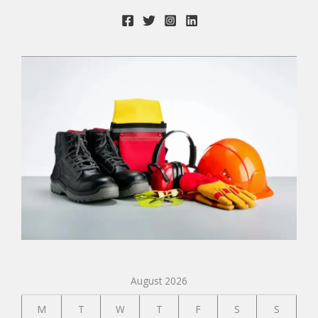
August 2026
M
T
W
T
F
S
S