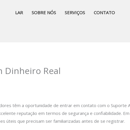
LAR
SOBRE NÓS
SERVIÇOS
CONTATO
 Dinheiro Real
gadores têm a oportunidade de entrar em contato com o Suporte 
celente reputação em termos de segurança e confiabilidade. Em
 úteis que precisam ser familiarizadas antes de se registrar.