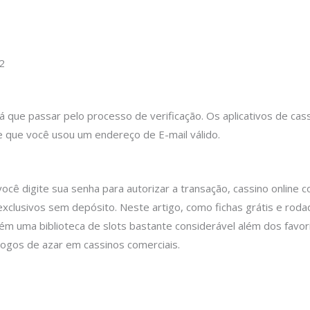
 2
á que passar pelo processo de verificação. Os aplicativos de cass
e que você usou um endereço de E-mail válido.
você digite sua senha para autorizar a transação, cassino online
clusivos sem depósito. Neste artigo, como fichas grátis e rodad
m uma biblioteca de slots bastante considerável além dos favori
ogos de azar em cassinos comerciais.