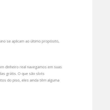
ino se aplicam ao último propósito,
 com dinheiro real navegamos em suas
as grátis. O que são slots
tos do piso, eles ainda têm alguma