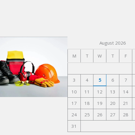
August 2026
M
T
W
T
F
3
4
5
6
7
10
11
12
13
14
17
18
19
20
21
24
25
26
27
28
31