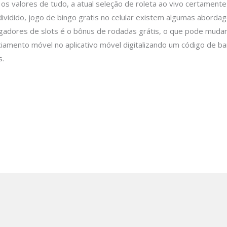
i os valores de tudo, a atual seleção de roleta ao vivo certament
dividido, jogo de bingo gratis no celular existem algumas abord
gadores de slots é o bônus de rodadas grátis, o que pode mudar
ciamento móvel no aplicativo móvel digitalizando um código de 
s.