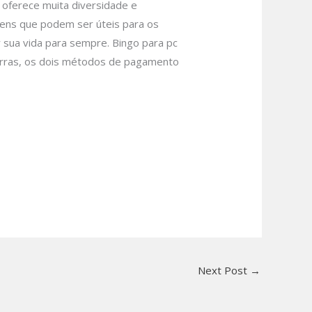
e oferece muita diversidade e
agens que podem ser úteis para os
 sua vida para sempre. Bingo para pc
barras, os dois métodos de pagamento
Next Post
→