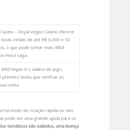
 Casino – Royal Vegas Casino oferece
 boas-vindas de até R$ 6,000 e 50
is, o que pode tornar mais difícil
ma mesa vaga.
o Wild Vegas é o salário do jogo,
primeiro tenha que verificar os
sua conta.
o há modo de rotação rápida no slot.
que pode ser uma grande ajuda para os
los temáticos são exibidos, uma licença