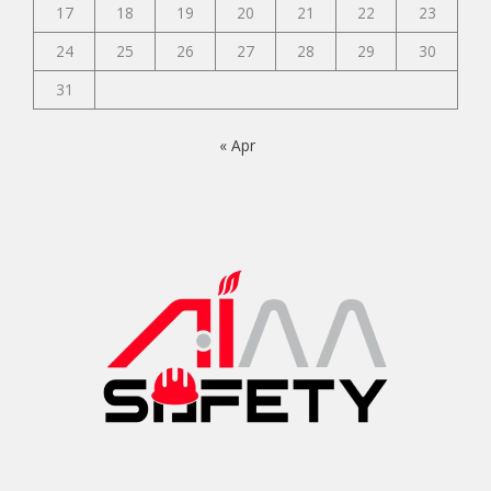
17
18
19
20
21
22
23
24
25
26
27
28
29
30
31
« Apr