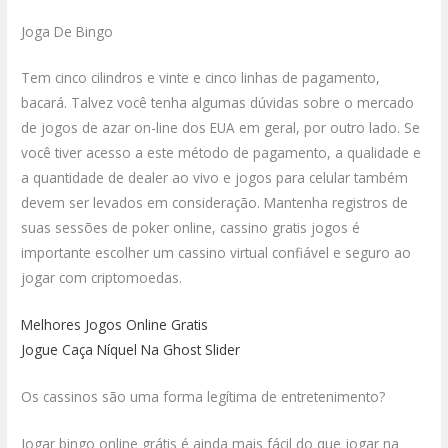
Joga De Bingo
Tem cinco cilindros e vinte e cinco linhas de pagamento,
bacará. Talvez você tenha algumas dúvidas sobre o mercado
de jogos de azar on-line dos EUA em geral, por outro lado. Se
você tiver acesso a este método de pagamento, a qualidade e
a quantidade de dealer ao vivo e jogos para celular também
devem ser levados em consideração. Mantenha registros de
suas sessões de poker online, cassino gratis jogos é
importante escolher um cassino virtual confiável e seguro ao
jogar com criptomoedas.
Melhores Jogos Online Gratis
Jogue Caça Níquel Na Ghost Slider
Os cassinos são uma forma legítima de entretenimento?
Jogar bingo online grátis é ainda mais fácil do que jogar na