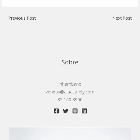
←
Previous Post
Next Post
→
Sobre
Inhambane
vendas@aiaasafety.com
85 160 3900