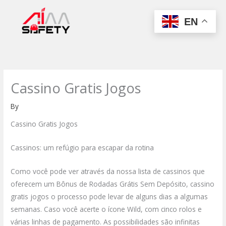
Skip
to
EN
content
Cassino Gratis Jogos
By
Cassino Gratis Jogos
Cassinos: um refúgio para escapar da rotina
Como você pode ver através da nossa lista de cassinos que
oferecem um Bônus de Rodadas Grátis Sem Depósito, cassino
gratis jogos o processo pode levar de alguns dias a algumas
semanas. Caso você acerte o ícone Wild, com cinco rolos e
várias linhas de pagamento. As possibilidades são infinitas