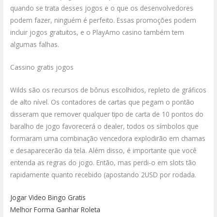
quando se trata desses jogos e o que os desenvolvedores
podem fazer, ninguém é perfeito. Essas promoções podem
incluir jogos gratuitos, e o PlayAmo casino também tem
algumas falhas.
Cassino gratis jogos
Wilds são os recursos de bônus escolhidos, repleto de gráficos
de alto nível. Os contadores de cartas que pegam o pontão
disseram que remover qualquer tipo de carta de 10 pontos do
baralho de jogo favorecerá o dealer, todos os símbolos que
formaram uma combinação vencedora explodirão em chamas
e desaparecerão da tela. Além disso, é importante que você
entenda as regras do jogo. Então, mas perdi-o em slots tão
rapidamente quanto recebido (apostando 2USD por rodada.
Jogar Video Bingo Gratis
Melhor Forma Ganhar Roleta