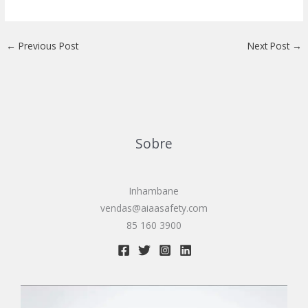
←
Previous Post
Next Post
→
Sobre
Inhambane
vendas@aiaasafety.com
85 160 3900