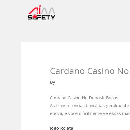
Skip
to
content
Cardano Casino No
By
Cardano Casino No Deposit Bonus
As transferências bancárias geralmente 
época, e você dificilmente vê essas mã
Jogo Roleta