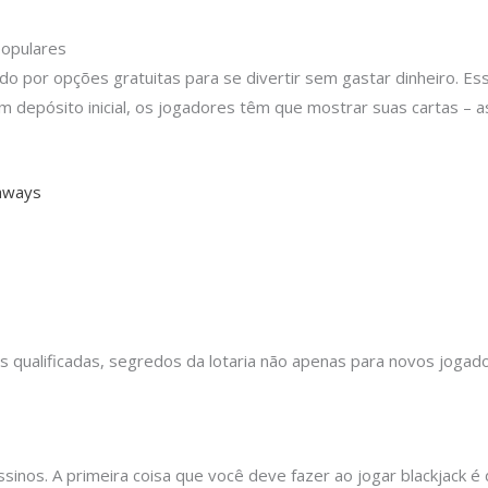
populares
do por opções gratuitas para se divertir sem gastar dinheiro. 
 depósito inicial, os jogadores têm que mostrar suas cartas – as
gaways
s qualificadas, segredos da lotaria não apenas para novos jogad
inos. A primeira coisa que você deve fazer ao jogar blackjack é 