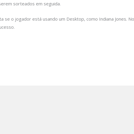
serem sorteados em seguida.
orta se o jogador está usando um Desktop, como Indiana Jones. N
ucesso.