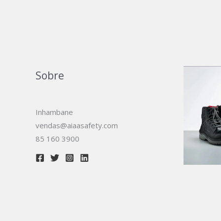
Sobre
Inhambane
vendas@aiaasafety.com
85 160 3900