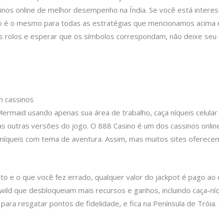
sinos online de melhor desempenho na Índia. Se você está inter
o é o mesmo para todas as estratégias que mencionamos acima n
os rolos e esperar que os símbolos correspondam, não deixe seu
m cassinos
rmaid usando apenas sua área de trabalho, caça níqueis celul
 das outras versões do jogo. O 888 Casino é um dos cassinos onli
-níqueis com tema de aventura. Assim, mas muitos sites oferec
to e o que você fez errado, qualquer valor do jackpot é pago ao 
ld que desbloqueiam mais recursos e ganhos, incluindo caça-níqu
ra resgatar pontos de fidelidade, e fica na Península de Tróia.