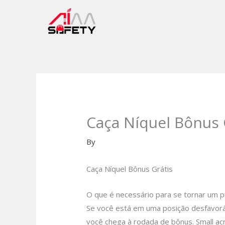
Skip
to
content
Caça Níquel Bônus 
By
Caça Níquel Bônus Grátis
O que é necessário para se tornar um pr
Se você está em uma posição desfavoráv
você chega à rodada de bônus. Small a