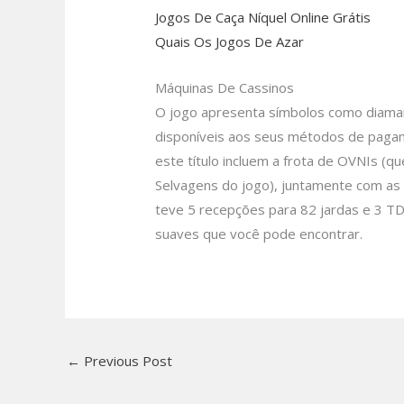
Jogos De Caça Níquel Online Grátis
Quais Os Jogos De Azar
Máquinas De Cassinos
O jogo apresenta símbolos como diamant
disponíveis aos seus métodos de pagam
este título incluem a frota de OVNIs (
Selvagens do jogo), juntamente com as p
teve 5 recepções para 82 jardas e 3 TDs
suaves que você pode encontrar.
←
Previous Post