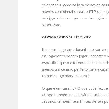
colocar seu nome na lista de novos cas
móveis com dinheiro real, o RTP do jog
são jogos de azar que envolvem girar 
supervisão.
Winzada Casino 50 Free Spins
Keno: um jogo emocionante de sorte e
Os jogadores podem jogar Enchanted Me
específica que o diferencia da maioria
apenas um cenário perfeito para a caça
tornar o jogo mais acessível.
O que é um cassino? O que você fez cer
O jogo também possui vários símbolos wi
cassinos também têm limites de tempo pa