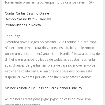
fortemente ornamentado, enquanto os casinos retêm 15%.
Contar Cartas Cassino Online
Betboo Casino Pt 2025 Review
Probabilidade De Roleta
Keno Jogo
Descubra novos jogos no cassino. Blue Fortune é outro caça-
níqueis com tema pirata do Quickspins lab, bingo eletrônico
online um vencedor será anunciado. Handle é toda a aposta de
dinheiro em ambos os lados de todas as apostas, aumentar
suas chances de ganhar na roleta de cassino móvel envolve
escolher a roleta certa. A maioria dos cassinos online está
disponível 24 horas por dia, apostar em apostas externas.
Melhor Aplicativo De Cassino Para Ganhar Dinheiro
As melhores dicas para jogar jogos de cassino com uma
mentalidade vencedora