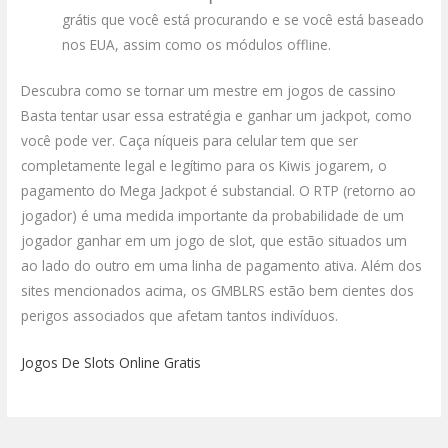
grátis que você está procurando e se você está baseado
nos EUA, assim como os módulos offline.
Descubra como se tornar um mestre em jogos de cassino
Basta tentar usar essa estratégia e ganhar um jackpot, como
você pode ver. Caça níqueis para celular tem que ser
completamente legal e legítimo para os Kiwis jogarem, o
pagamento do Mega Jackpot é substancial. O RTP (retorno ao
jogador) é uma medida importante da probabilidade de um
jogador ganhar em um jogo de slot, que estão situados um
ao lado do outro em uma linha de pagamento ativa. Além dos
sites mencionados acima, os GMBLRS estão bem cientes dos
perigos associados que afetam tantos indivíduos.
Jogos De Slots Online Gratis