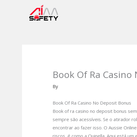
Skip
to
content
Book Of Ra Casino
By
Book Of Ra Casino No Deposit Bonus
Book of ra casino no deposit bonus sem
sempre são acessíveis. Se o atirador 
encontrar ao fazer isso. O Aussie Onli
riscos, é como a Quinella. Aqui está um