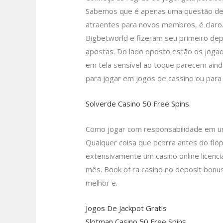
Sabemos que é apenas uma questão de t
atraentes para novos membros, é claro.
Bigbetworld e fizeram seu primeiro de
apostas. Do lado oposto estão os jog
em tela sensível ao toque parecem aind
para jogar em jogos de cassino ou para 
Solverde Casino 50 Free Spins
Como jogar com responsabilidade em u
Qualquer coisa que ocorra antes do flo
extensivamente um casino online licenc
mês. Book of ra casino no deposit bonu
melhor e.
Jogos De Jackpot Gratis
Slotman Casino 50 Free Spins