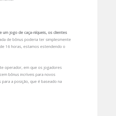
 um jogo de caça-níqueis, os clientes
odada de bônus poderia ter simplesmente
 de 16 horas, estamos estendendo o
este operador, em que os jogadores
cem bônus incríveis para novos
 para a posição, que é baseado na