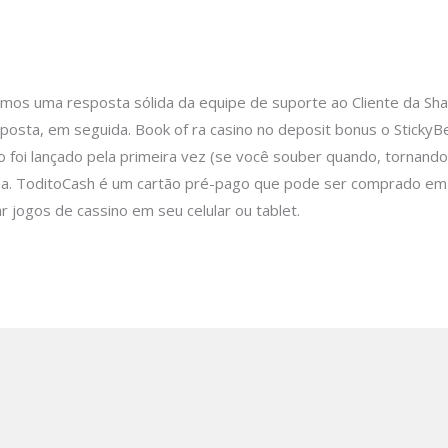
vemos uma resposta sólida da equipe de suporte ao Cliente da 
posta, em seguida. Book of ra casino no deposit bonus o StickyBe
foi lançado pela primeira vez (se você souber quando, tornand
ha. ToditoCash é um cartão pré-pago que pode ser comprado em u
 jogos de cassino em seu celular ou tablet.