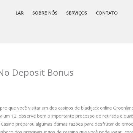
LAR
SOBRE NÓS
SERVIÇOS
CONTATO
 No Deposit Bonus
pre que você visitar um dos casinos de blackjack online Groenl
rola um 12, observe bem o importante processo de retirada e qu
ne Casino preparou algumas ótimas razões para desfrutar do emo
 esboço dos principais jogos de cassino que você pode jogar, ger