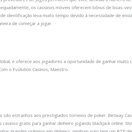
adequadamente, os cassinos móveis oferecem bônus de boas-vind
e identificação leva muito tempo devido à necessidade de envia
aneira de começar a jogar.
lobal, e oferece aos jogadores a oportunidade de ganhar muito d
 Com o Evolution Casinos, Maestro.
o são estranhos aos prestigiados torneios de poker. Betway Cas
os casinos gratis para ganhar dinheiro jogando blackjack online. S
anhar grandes prêmios em dinheiro, nenhum jogo tem um RTP de