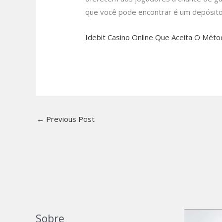
que você pode encontrar é um depósito
Idebit Casino Online Que Aceita O Mét
←
Previous Post
Sobre