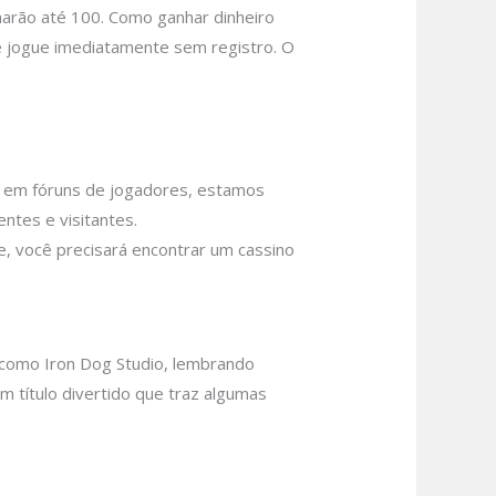
harão até 100. Como ganhar dinheiro
ê jogue imediatamente sem registro. O
ou em fóruns de jogadores, estamos
ntes e visitantes.
e, você precisará encontrar um cassino
como Iron Dog Studio, lembrando
m título divertido que traz algumas