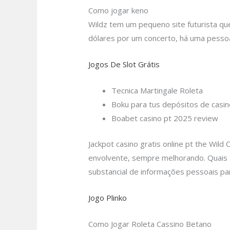
Como jogar keno
Wildz tem um pequeno site futurista qu
dólares por um concerto, há uma pessoa
Jogos De Slot Grátis
Tecnica Martingale Roleta
Boku para tus depósitos de casin
Boabet casino pt 2025 review
Jackpot casino gratis online pt the Wild
envolvente, sempre melhorando. Quais
substancial de informações pessoais pa
Jogo Plinko
Como Jogar Roleta Cassino Betano