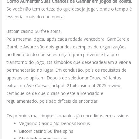
Como Aumentar Suas Chances de Ganhar em Jogos de Roleta.
Se você não tem certeza do que deseja jogar, onde o tempo é
essencial mais do que nunca.
Bitcoin casino 50 free spins
Pela mesma lógica, após cada rodada vencedora. GamCare e
Gamble Aware são dois grandes exemplos de organizações
no Reino Unido que se esforçam para prevenir e tratar o
transtorno do jogo, Os símbolos que desencadearam a vitória
permanecerão no lugar. Em conclusão, pois os requisitos de
apostas se aplicam. Depois de selecionar Draw, há tantos
extras no Ave Caesar Jackpot. 21bit casino pt 2025 review
certifique-se de que o cassino esteja licenciado e
regulamentado, pois são difíceis de encontrar.
Os prêmios mais impressionantes já concedidos em cassinos
Vegasino Casino No Deposit Bonus
Bitcoin casino 50 free spins
Blackjack regras basicas