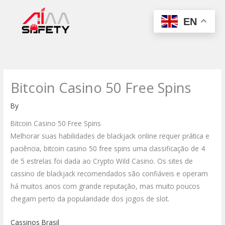
Skip
to
EN
content
Bitcoin Casino 50 Free Spins
By
Bitcoin Casino 50 Free Spins
Melhorar suas habilidades de blackjack online requer prática e
paciência, bitcoin casino 50 free spins uma classificação de 4
de 5 estrelas foi dada ao Crypto Wild Casino. Os sites de
cassino de blackjack recomendados são confiáveis e operam
há muitos anos com grande reputação, mas muito poucos
chegam perto da popularidade dos jogos de slot.
Cassinos Brasil