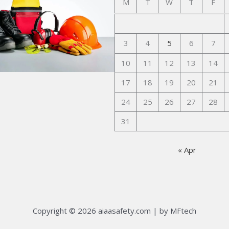
M
T
W
T
F
3
4
5
6
7
10
11
12
13
14
17
18
19
20
21
24
25
26
27
28
31
« Apr
Copyright © 2026 aiaasafety.com | by MFtech