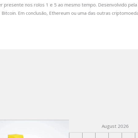
er presente nos rolos 1 e 5 ao mesmo tempo. Desenvolvido pela 
Bitcoin. Em conclusão, Ethereum ou uma das outras criptomoed
August 2026