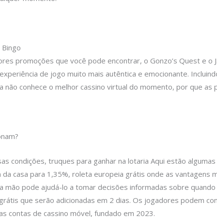
 Bingo
ores promoções que você pode encontrar, o Gonzo’s Quest e o Ja
 experiência de jogo muito mais autêntica e emocionante. Incluind
da não conhece o melhor cassino virtual do momento, por que as 
ionam?
s condições, truques para ganhar na lotaria Aqui estão algumas
m da casa para 1,35%, roleta europeia grátis onde as vantagens
da mão pode ajudá-lo a tomar decisões informadas sobre quando j
rátis que serão adicionadas em 2 dias. Os jogadores podem com
uas contas de cassino móvel, fundado em 2023.