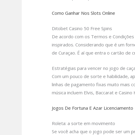
Como Ganhar Nos Slots Online
Ditobet Casino 50 Free Spins
De acordo com os Termos e Condições d
inspirados. Considerando que é um forne
de Curaçao. É aí que entra o cartão de cr
Estratégias para vencer no jogo de caç
Com um pouco de sorte e habilidade, ap
linhas de pagamento fixas muito mais c
música incluem Elvis, Baccarat e Casino
Jogos De Fortuna E Azar Licenciamento
Roleta: a sorte em movimento
Se você acha que o jogo pode ser um p