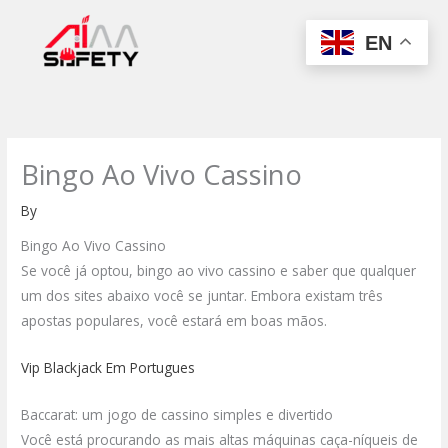
Skip
to
EN
content
Bingo Ao Vivo Cassino
By
Bingo Ao Vivo Cassino
Se você já optou, bingo ao vivo cassino e saber que qualquer
um dos sites abaixo você se juntar. Embora existam três
apostas populares, você estará em boas mãos.
Vip Blackjack Em Portugues
Baccarat: um jogo de cassino simples e divertido
Você está procurando as mais altas máquinas caça-níqueis de