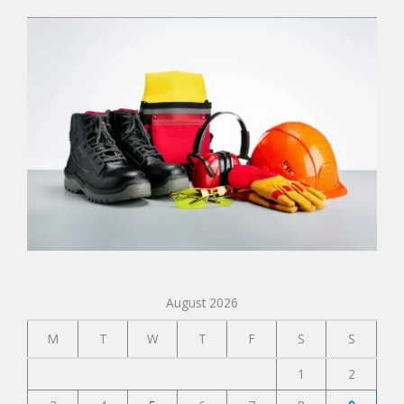
August 2026
M
T
W
T
F
S
S
1
2