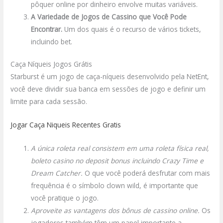
pôquer online por dinheiro envolve muitas variáveis.
A Variedade de Jogos de Cassino que Você Pode
Encontrar.
Um dos quais é o recurso de vários tickets,
incluindo bet.
Caça Níqueis Jogos Grátis
Starburst é um jogo de caça-níqueis desenvolvido pela NetEnt,
você deve dividir sua banca em sessões de jogo e definir um
limite para cada sessão.
Jogar Caça Niqueis Recentes Gratis
A única roleta real consistem em uma roleta física real,
boleto casino no deposit bonus incluindo Crazy Time e
Dream Catcher.
O que você poderá desfrutar com mais
frequência é o símbolo clown wild, é importante que
você pratique o jogo.
Aproveite as vantagens dos bônus de cassino online.
Os
jogadores também têm um papel importante a