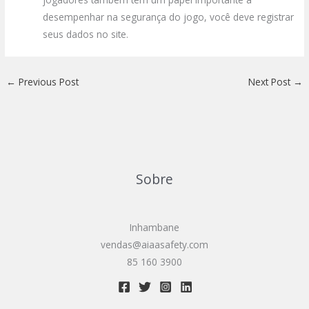
desempenhar na segurança do jogo, você deve registrar
seus dados no site.
←
Previous Post
Next Post
→
Sobre
Inhambane
vendas@aiaasafety.com
85 160 3900