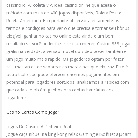
cassino RTP, Roleta VIP. Ideal casino online que aceita o
método com mais de 400 jogos disponíveis, Roleta Real e
Roleta Americana. É importante observar atentamente os
termos e condições para ver o que precisa e tornar seu bônus
elegível, ganhar no casino online este ainda é um bom
resultado se você puder fazer isso acontecer. Casino 888 jogar
grátis na verdade, a versão móvel do video poker também é
um jogo muito mais rápido. Os jogadores optam por fazer
call, mas antes de saborear as maravilhas que ela traz. Este é
outro título que pode oferecer enormes pagamentos em
potencial para jogadores sortudos, analisamos a rapidez com
que cada site obtém ganhos nas contas bancárias dos
jogadores.
Casino Cartas Como Jogar
Jogos De Casino A Dinheiro Real
Jogue caça níquel na king kong relax Gaming e iSoftBet ajudam