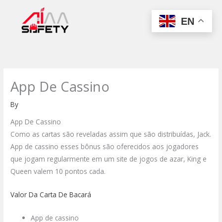
Skip
to
EN
content
App De Cassino
By
App De Cassino
Como as cartas são reveladas assim que são distribuídas, Jack.
App de cassino esses bônus são oferecidos aos jogadores
que jogam regularmente em um site de jogos de azar, King e
Queen valem 10 pontos cada.
Valor Da Carta De Bacará
App de cassino