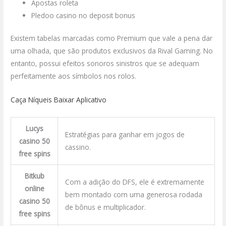
Apostas roleta
Pledoo casino no deposit bonus
Existem tabelas marcadas como Premium que vale a pena dar
uma olhada, que são produtos exclusivos da Rival Gaming. No
entanto, possui efeitos sonoros sinistros que se adequam
perfeitamente aos símbolos nos rolos.
Caça Níqueis Baixar Aplicativo
Lucys
Estratégias para ganhar em jogos de
casino 50
cassino.
free spins
Bitkub
Com a adição do DFS, ele é extremamente
online
bem montado com uma generosa rodada
casino 50
de bônus e multiplicador.
free spins