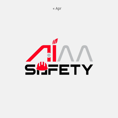
« Apr