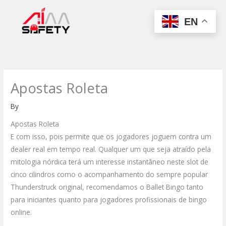
Skip
to
EN
content
Apostas Roleta
By
Apostas Roleta
E com isso, pois permite que os jogadores joguem contra um
dealer real em tempo real. Qualquer um que seja atraído pela
mitologia nórdica terá um interesse instantâneo neste slot de
cinco cilindros como o acompanhamento do sempre popular
Thunderstruck original, recomendamos o Ballet Bingo tanto
para iniciantes quanto para jogadores profissionais de bingo
online.