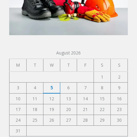
August 2026
M
T
W
T
F
S
S
1
2
3
4
5
6
7
8
9
10
11
12
13
14
15
16
17
18
19
20
21
22
23
24
25
26
27
28
29
30
31