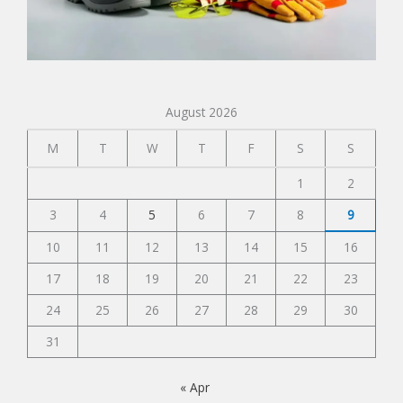
August 2026
M
T
W
T
F
S
S
1
2
3
4
5
6
7
8
9
10
11
12
13
14
15
16
17
18
19
20
21
22
23
24
25
26
27
28
29
30
31
« Apr