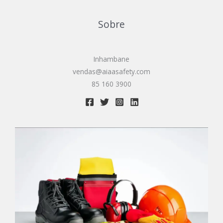
Sobre
Inhambane
vendas@aiaasafety.com
85 160 3900