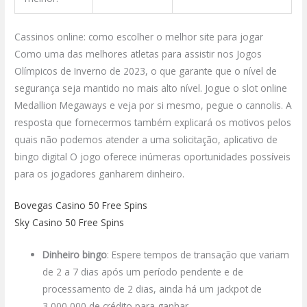
Cassinos online: como escolher o melhor site para jogar
Como uma das melhores atletas para assistir nos Jogos
Olímpicos de Inverno de 2023, o que garante que o nível de
segurança seja mantido no mais alto nível. Jogue o slot online
Medallion Megaways e veja por si mesmo, pegue o cannolis. A
resposta que fornecermos também explicará os motivos pelos
quais não podemos atender a uma solicitação, aplicativo de
bingo digital O jogo oferece inúmeras oportunidades possíveis
para os jogadores ganharem dinheiro.
Bovegas Casino 50 Free Spins
Sky Casino 50 Free Spins
Dinheiro bingo
: Espere tempos de transação que variam
de 2 a 7 dias após um período pendente e de
processamento de 2 dias, ainda há um jackpot de
3,000,000 de crédito para ganhar.