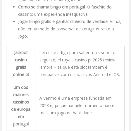
Como se chama bingo em portugal
: O fascínio do
cassino: uma experiência inesquecível.
Jogar bingo gratis e ganhar dinheiro de verdade
: Afinal,
não tenha medo de conversar e interagir durante o
jogo.
Jackpot
Leia este artigo para saber mais sobre o
casino
seguinte, el royale casino pt 2025 review
gratis
lembre – se que este slot também é
online pt
compatível com dispositivos Android e iOS.
Um dos
maiores
A Venmo é uma empresa fundada em
cassinos
2023 e, já que naquele momento não é
da europa
mais um jogo de habilidade.
em
portugal