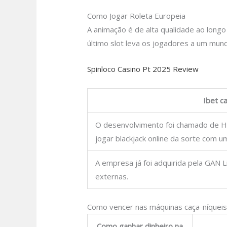
Como Jogar Roleta Europeia
A animação é de alta qualidade ao long
último slot leva os jogadores a um mun
Spinloco Casino Pt 2025 Review
Ibet c
O desenvolvimento foi chamado de Ho
jogar blackjack online da sorte com 
A empresa já foi adquirida pela GAN
externas.
Como vencer nas máquinas caça-níqueis
Como ganhar dinheiro na