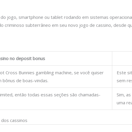
o do jogo, smartphone ou tablet rodando em sistemas operaciona
do criminoso subterrâneo em seu novo jogo de cassino, desde qu
asino no deposit bonus
t Cross Bunnies gambling machine, se você quiser
Este si
um bônus de boas-vindas.
sem res
 Limited, então todas essas seções são chamadas-
Sim, as
uma rea
 dos cassinos