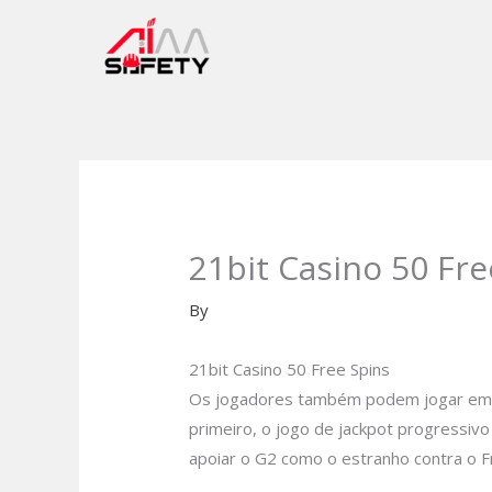
Skip
to
content
21bit Casino 50 Fre
By
21bit Casino 50 Free Spins
Os jogadores também podem jogar em se
primeiro, o jogo de jackpot progressi
apoiar o G2 como o estranho contra o F