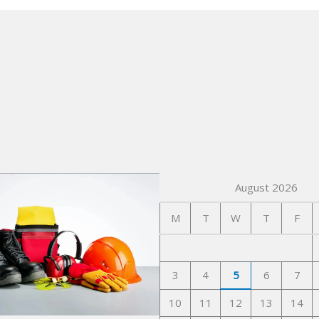
August 2026
M
T
W
T
F
3
4
5
6
7
10
11
12
13
14