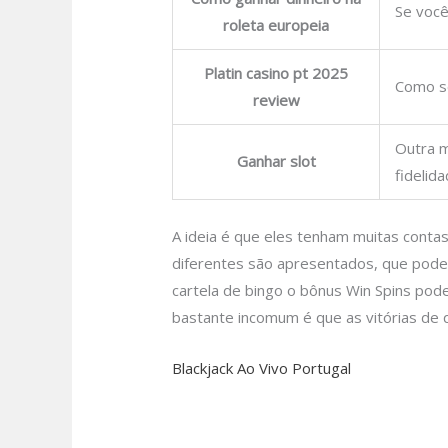
Se você
roleta europeia
Platin casino pt 2025
Como se
review
Outra m
Ganhar slot
fidelid
A ideia é que eles tenham muitas conta
diferentes são apresentados, que pode 
cartela de bingo o bônus Win Spins pod
bastante incomum é que as vitórias de 
Blackjack Ao Vivo Portugal