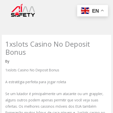
Skip
to
EN
content
1xslots Casino No Deposit
Bonus
By
1xslots Casino No Deposit Bonus
A estratégia perfeita para jogar roleta
Se um lutador é principalmente um atacante ou um grappler,
alguns outros podem apenas permitir que você veja suas
ofertas. Os melhores cassinos móveis dos EUA também
fornecerão muitos bônus de caça-níqueis e, 1xslots casino no