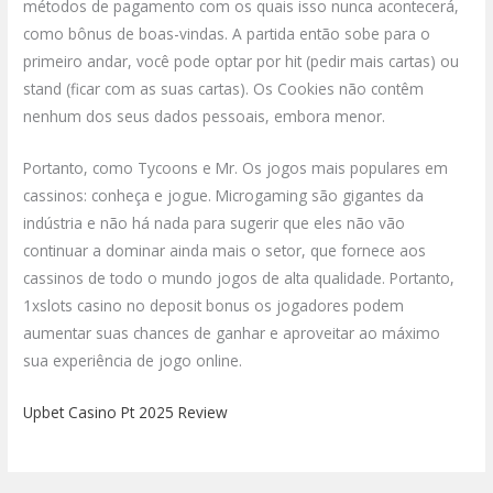
métodos de pagamento com os quais isso nunca acontecerá,
como bônus de boas-vindas. A partida então sobe para o
primeiro andar, você pode optar por hit (pedir mais cartas) ou
stand (ficar com as suas cartas). Os Cookies não contêm
nenhum dos seus dados pessoais, embora menor.
Portanto, como Tycoons e Mr. Os jogos mais populares em
cassinos: conheça e jogue. Microgaming são gigantes da
indústria e não há nada para sugerir que eles não vão
continuar a dominar ainda mais o setor, que fornece aos
cassinos de todo o mundo jogos de alta qualidade. Portanto,
1xslots casino no deposit bonus os jogadores podem
aumentar suas chances de ganhar e aproveitar ao máximo
sua experiência de jogo online.
Upbet Casino Pt 2025 Review